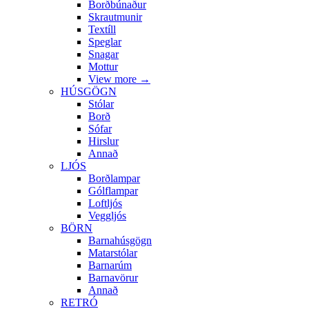
Borðbúnaður
Skrautmunir
Textíll
Speglar
Snagar
Mottur
View more
→
HÚSGÖGN
Stólar
Borð
Sófar
Hirslur
Annað
LJÓS
Borðlampar
Gólflampar
Loftljós
Veggljós
BÖRN
Barnahúsgögn
Matarstólar
Barnarúm
Barnavörur
Annað
RETRÓ