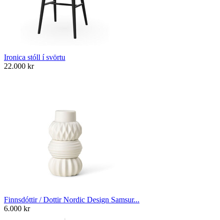
Ironica stóll í svörtu
22.000
kr
Finnsdóttir / Dottir Nordic Design Samsur...
6.000
kr