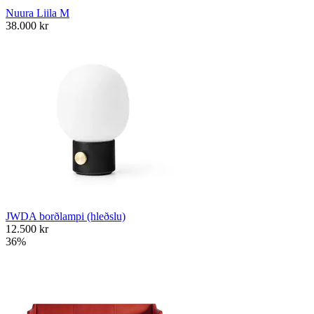
Nuura Liila M
38.000
kr
JWDA borðlampi (hleðslu)
12.500
kr
36%