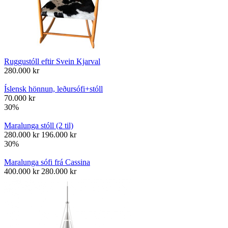
Ruggustóll eftir Svein Kjarval
280.000
kr
Íslensk hönnun, leðursófi+stóll
70.000
kr
30%
Maralunga stóll (2 til)
280.000
kr
196.000
kr
30%
Maralunga sófi frá Cassina
400.000
kr
280.000
kr