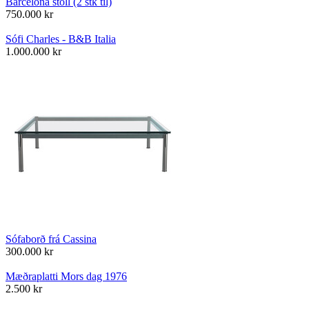
Barcelona stóll (2 stk til)
750.000
kr
Sófi Charles - B&B Italia
1.000.000
kr
Sófaborð frá Cassina
300.000
kr
Mæðraplatti Mors dag 1976
2.500
kr