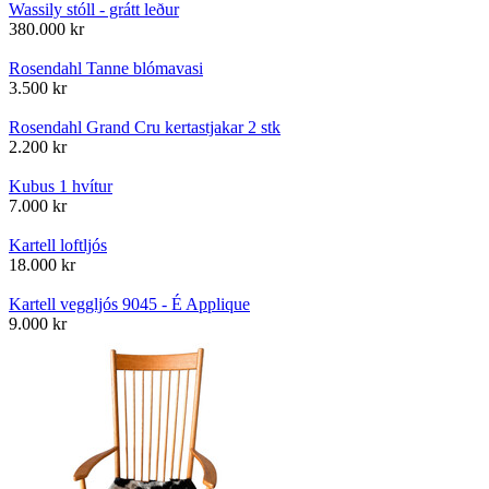
Wassily stóll - grátt leður
380.000
kr
Rosendahl Tanne blómavasi
3.500
kr
Rosendahl Grand Cru kertastjakar 2 stk
2.200
kr
Kubus 1 hvítur
7.000
kr
Kartell loftljós
18.000
kr
Kartell veggljós 9045 - É Applique
9.000
kr