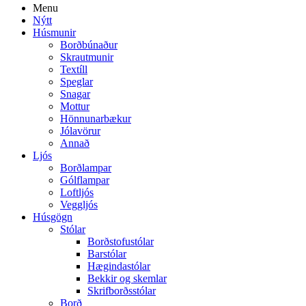
Menu
Nýtt
Húsmunir
Borðbúnaður
Skrautmunir
Textíll
Speglar
Snagar
Mottur
Hönnunarbækur
Jólavörur
Annað
Ljós
Borðlampar
Gólflampar
Loftljós
Veggljós
Húsgögn
Stólar
Borðstofustólar
Barstólar
Hægindastólar
Bekkir og skemlar
Skrifborðsstólar
Borð