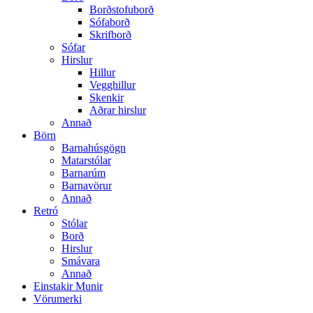
Borðstofuborð
Sófaborð
Skrifborð
Sófar
Hirslur
Hillur
Vegghillur
Skenkir
Aðrar hirslur
Annað
Börn
Barnahúsgögn
Matarstólar
Barnarúm
Barnavörur
Annað
Retró
Stólar
Borð
Hirslur
Smávara
Annað
Einstakir Munir
Vörumerki