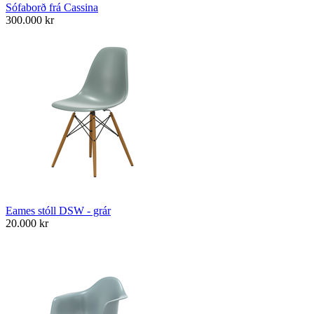
Sófaborð frá Cassina
300.000
kr
Eames stóll DSW - grár
20.000
kr