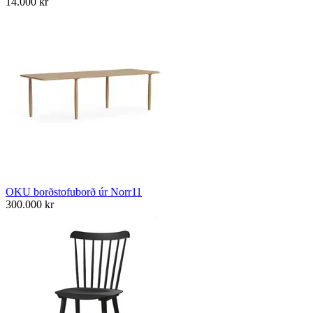
14.000
kr
OKU borðstofuborð úr Norr11
300.000
kr