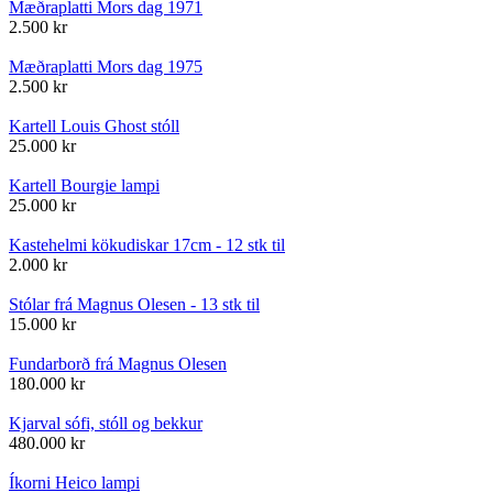
Mæðraplatti Mors dag 1971
2.500
kr
Mæðraplatti Mors dag 1975
2.500
kr
Kartell Louis Ghost stóll
25.000
kr
Kartell Bourgie lampi
25.000
kr
Kastehelmi kökudiskar 17cm - 12 stk til
2.000
kr
Stólar frá Magnus Olesen - 13 stk til
15.000
kr
Fundarborð frá Magnus Olesen
180.000
kr
Kjarval sófi, stóll og bekkur
480.000
kr
Íkorni Heico lampi