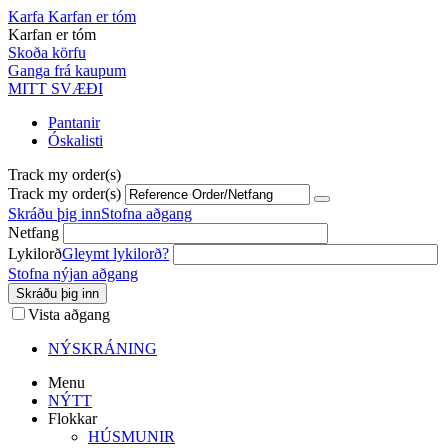
Karfa
Karfan er tóm
Karfan er tóm
Skoða körfu
Ganga frá kaupum
MITT SVÆÐI
Pantanir
Óskalisti
Track my order(s)
Track my order(s)
Skráðu þig inn
Stofna aðgang
Netfang
Lykilorð
Gleymt lykilorð?
Stofna nýjan aðgang
Skráðu þig inn
Vista aðgang
NÝSKRÁNING
Menu
NÝTT
Flokkar
HÚSMUNIR