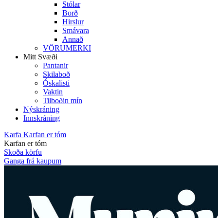
Stólar
Borð
Hirslur
Smávara
Annað
VÖRUMERKI
Mitt Svæði
Pantanir
Skilaboð
Óskalisti
Vaktin
Tilboðin mín
Nýskráning
Innskráning
Karfa
Karfan er tóm
Karfan er tóm
Skoða körfu
Ganga frá kaupum