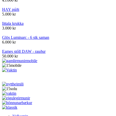
45.000
kr
HAY púði
5.000
kr
Iittala krukka
3.000
kr
Glös Luminarc - 6 stk saman
6.000
kr
Eames stóll DAW - rauður
50.000
kr