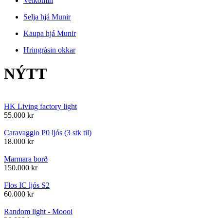
Velkomin
Selja hjá Munir
Kaupa hjá Munir
Hringrásin okkar
NÝTT
HK Living factory light
55.000
kr
Caravaggio P0 ljós (3 stk til)
18.000
kr
Marmara borð
150.000
kr
Flos IC ljós S2
60.000
kr
Random light - Moooi