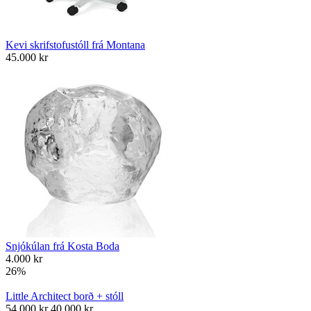
Kevi skrifstofustóll frá Montana
45.000
kr
Snjókúlan frá Kosta Boda
4.000
kr
26%
Little Architect borð + stóll
54.000
kr
40.000
kr