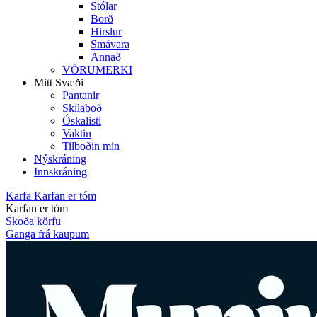
Stólar
Borð
Hirslur
Smávara
Annað
VÖRUMERKI
Mitt Svæði
Pantanir
Skilaboð
Óskalisti
Vaktin
Tilboðin mín
Nýskráning
Innskráning
Karfa
Karfan er tóm
Karfan er tóm
Skoða körfu
Ganga frá kaupum