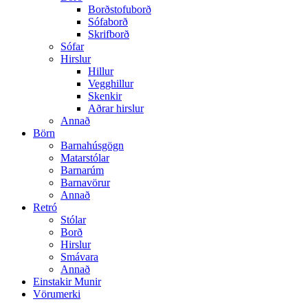
Borðstofuborð
Sófaborð
Skrifborð
Sófar
Hirslur
Hillur
Vegghillur
Skenkir
Aðrar hirslur
Annað
Börn
Barnahúsgögn
Matarstólar
Barnarúm
Barnavörur
Annað
Retró
Stólar
Borð
Hirslur
Smávara
Annað
Einstakir Munir
Vörumerki