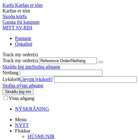
Karfa
Karfan er tóm
Karfan er tóm
Skoða körfu
Ganga frá kaupum
MITT SVÆÐI
Pantanir
Óskalisti
Track my order(s)
Track my order(s)
Skráðu þig inn
Stofna aðgang
Netfang
Lykilorð
Gleymt lykilorð?
Stofna nýjan aðgang
Skráðu þig inn
Vista aðgang
NÝSKRÁNING
Menu
NÝTT
Flokkar
HÚSMUNIR