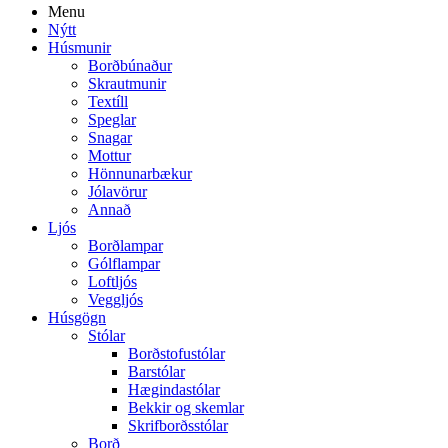
Menu
Nýtt
Húsmunir
Borðbúnaður
Skrautmunir
Textíll
Speglar
Snagar
Mottur
Hönnunarbækur
Jólavörur
Annað
Ljós
Borðlampar
Gólflampar
Loftljós
Veggljós
Húsgögn
Stólar
Borðstofustólar
Barstólar
Hægindastólar
Bekkir og skemlar
Skrifborðsstólar
Borð