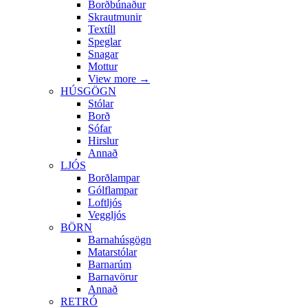
Borðbúnaður
Skrautmunir
Textíll
Speglar
Snagar
Mottur
View more
→
HÚSGÖGN
Stólar
Borð
Sófar
Hirslur
Annað
LJÓS
Borðlampar
Gólflampar
Loftljós
Veggljós
BÖRN
Barnahúsgögn
Matarstólar
Barnarúm
Barnavörur
Annað
RETRÓ