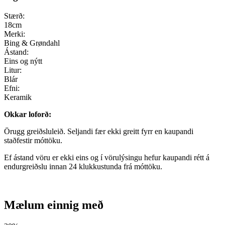
Stærð:
18cm
Merki:
Bing & Grøndahl
Ástand:
Eins og nýtt
Litur:
Blár
Efni:
Keramik
Okkar loforð:
Örugg greiðsluleið. Seljandi fær ekki greitt fyrr en kaupandi
staðfestir móttöku.
Ef ástand vöru er ekki eins og í vörulýsingu hefur kaupandi rétt á
endurgreiðslu innan 24 klukkustunda frá móttöku.
Mælum einnig með