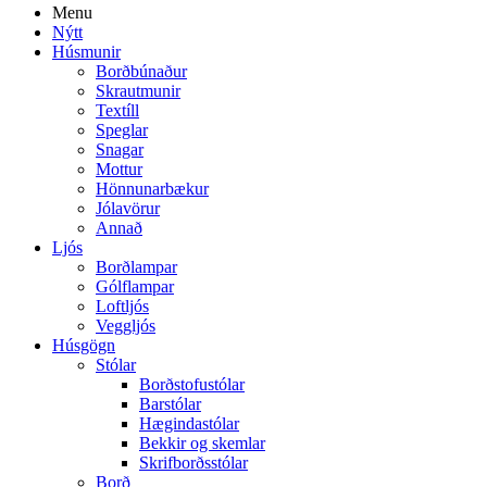
Menu
Nýtt
Húsmunir
Borðbúnaður
Skrautmunir
Textíll
Speglar
Snagar
Mottur
Hönnunarbækur
Jólavörur
Annað
Ljós
Borðlampar
Gólflampar
Loftljós
Veggljós
Húsgögn
Stólar
Borðstofustólar
Barstólar
Hægindastólar
Bekkir og skemlar
Skrifborðsstólar
Borð