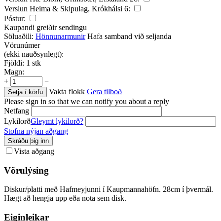
Verslun Heima & Skipulag, Krókhálsi 6:
Póstur:
Kaupandi greiðir sendingu
Söluaðili:
Hönnunarmunir
Hafa samband við seljanda
Vörunúmer
(ekki nauðsynlegt):
Fjöldi:
1 stk
Magn:
+
−
Vakta flokk
Gera tilboð
Setja í körfu
Please sign in so that we can notify you about a reply
Netfang
Lykilorð
Gleymt lykilorð?
Stofna nýjan aðgang
Skráðu þig inn
Vista aðgang
Vörulýsing
Diskur/platti með Hafmeyjunni í Kaupmannahöfn. 28cm í þvermál.
Hægt að hengja upp eða nota sem disk.
Eiginleikar