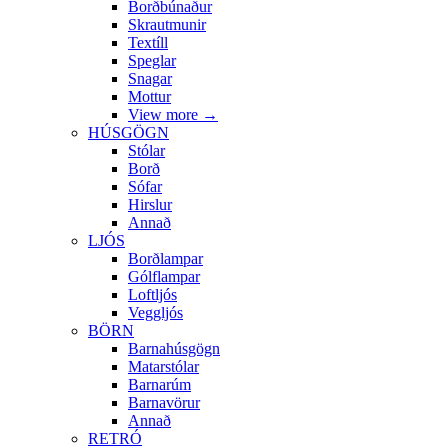
Borðbúnaður
Skrautmunir
Textíll
Speglar
Snagar
Mottur
View more
→
HÚSGÖGN
Stólar
Borð
Sófar
Hirslur
Annað
LJÓS
Borðlampar
Gólflampar
Loftljós
Veggljós
BÖRN
Barnahúsgögn
Matarstólar
Barnarúm
Barnavörur
Annað
RETRÓ