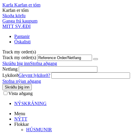
Karfa
Karfan er tóm
Karfan er tóm
Skoða körfu
Ganga frá kaupum
MITT SVÆÐI
Pantanir
Óskalisti
Track my order(s)
Track my order(s)
Skráðu þig inn
Stofna aðgang
Netfang
Lykilorð
Gleymt lykilorð?
Stofna nýjan aðgang
Skráðu þig inn
Vista aðgang
NÝSKRÁNING
Menu
NÝTT
Flokkar
HÚSMUNIR