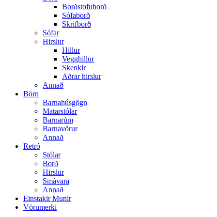
Borðstofuborð
Sófaborð
Skrifborð
Sófar
Hirslur
Hillur
Vegghillur
Skenkir
Aðrar hirslur
Annað
Börn
Barnahúsgögn
Matarstólar
Barnarúm
Barnavörur
Annað
Retró
Stólar
Borð
Hirslur
Smávara
Annað
Einstakir Munir
Vörumerki