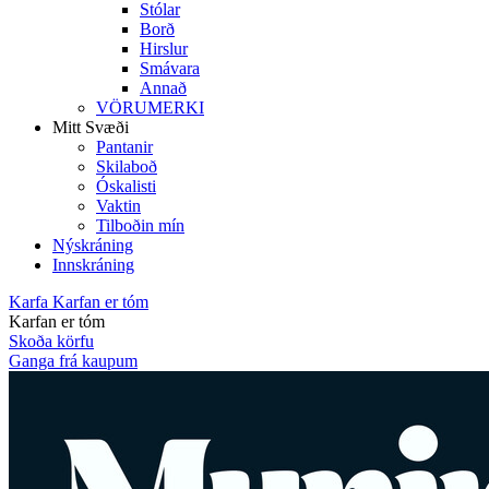
Stólar
Borð
Hirslur
Smávara
Annað
VÖRUMERKI
Mitt Svæði
Pantanir
Skilaboð
Óskalisti
Vaktin
Tilboðin mín
Nýskráning
Innskráning
Karfa
Karfan er tóm
Karfan er tóm
Skoða körfu
Ganga frá kaupum