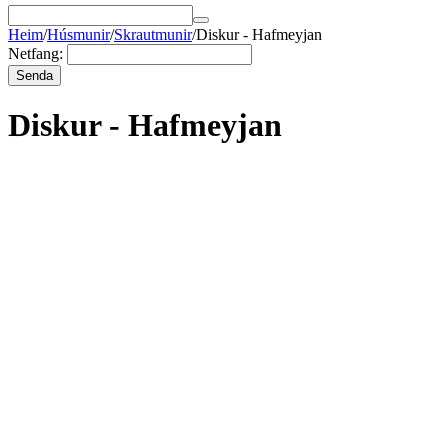
Heim
/
Húsmunir
/
Skrautmunir
/
Diskur - Hafmeyjan
Netfang:
Senda
Diskur - Hafmeyjan