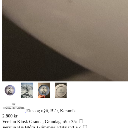
Eins og nýtt, Blár, Keramik
2.800
kr
Verslun Kiosk Granda, Grandagarður 35:
Verslun Hæ Blóm, Grímsbær, Efstaland 26: